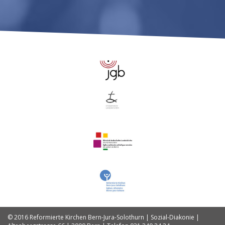
© 2016 Reformierte Kirchen Bern-Jura-Solothurn | Sozial-Diakonie |